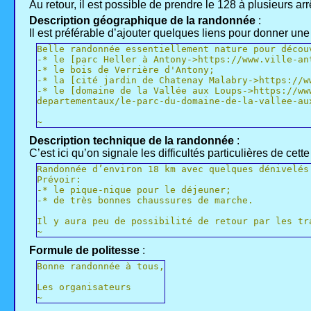
Au retour, il est possible de prendre le 128 à plusieurs arr
Description géographique de la randonnée
:
Il est préférable d’ajouter quelques liens pour donner une
Belle randonnée essentiellement nature pour décou
-* le [parc Heller à Antony->https://www.ville-an
-* le bois de Verrière d'Antony;
-* la [cité jardin de Chatenay Malabry->https://w
-* le [domaine de la Vallée aux Loups->https://ww
departementaux/le-parc-du-domaine-de-la-vallee-au
~
Description technique de la randonnée
:
C’est ici qu’on signale les difficultés particulières de cet
Randonnée d’environ 18 km avec quelques dénivelés
Prévoir:
-* le pique-nique pour le déjeuner;
-* de très bonnes chaussures de marche.
Il y aura peu de possibilité de retour par les tr
~
Formule de politesse
:
Bonne randonnée à tous,
Les organisateurs
~