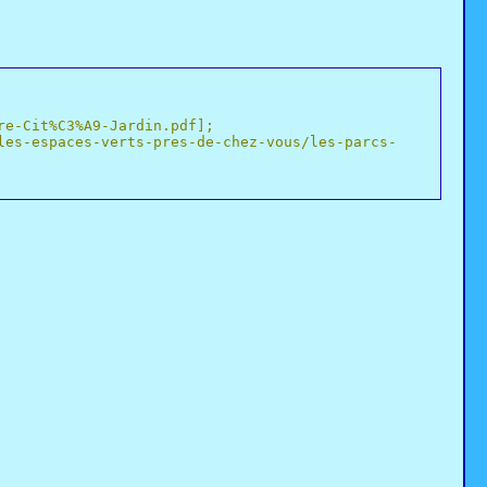
re-Cit%C3%A9-Jardin.pdf];
les-espaces-verts-pres-de-chez-vous/les-parcs-