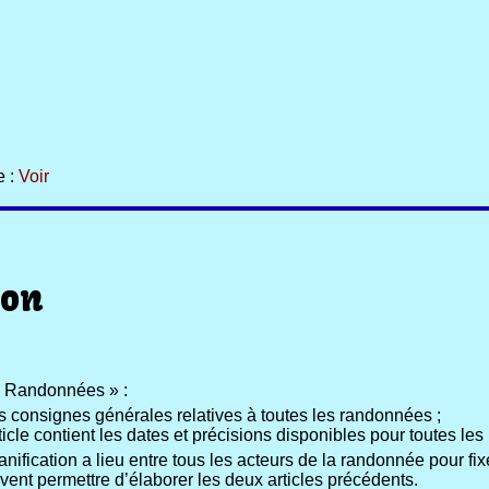
e :
Voir
ion
e > Randonnées » :
les consignes générales relatives à toutes les randonnées ;
rticle contient les dates et précisions disponibles pour toutes l
fication a lieu entre tous les acteurs de la randonnée pour fixe
ivent permettre d’élaborer les deux articles précédents.