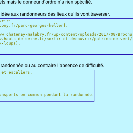
êts mais le donneur d’ordre n’a rien spécifié.
 idée aux randonneurs des lieux qu’ils vont traverser.
vrir:
tony.fr/parc-georges-heller];
ww.chatenay-malabry.fr/wp-content/uploads/2017/08/Brochu
w.hauts-de-seine.fr/sortir-et-decouvrir/patrimoine-vert/
x-loups].
te randonnée ou au contraire l’absence de difficulté.
 et escaliers.
ansports en commun pendant la randonnée.