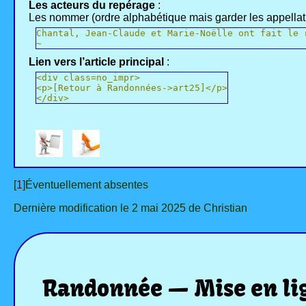
Les acteurs du repérage
:
Les nommer (ordre alphabétique mais garder les appellatio
Chantal, Jean-Claude et Marie-Noëlle ont fait le 
~
Lien vers l’article principal
:
<div class=no_impr>
<p>[Retour à Randonnées->art25]</p>
</div>
[
1
]Éventuellement absentes
Dernière modification le 2 mai 2025 de Christian
Randonnée — Mise en lign