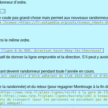
donneur d’ordre.
s »
ne coute pas grand-chose mais permet aux nouveaux randonneurs p
à [Sceaux->https://fr.wikipedia.org/wiki/Sceaux_(Hauts-d
ans le même ordre.
 (ligne B du RER, direction Saint-Rémy-lès-Chevreuse).
ratif de donner la ligne empruntée et la direction. S’il peut y avo
vant devenir randonneur pendant toute l’année en cours.
 est impératif d'être adhérent du Club 2024-2025 et d'êt
de la randonnée) et du retour (pour regagner Montrouge à la fin 
>https://www.ratp.fr/plans-lignes/rer/b] à la gare de {{
8->https://www.ratp.fr/plans-lignes/busratp/128] à Sceau
ets de transport (pour les personnes ne possédant pas de
go] adéquat).