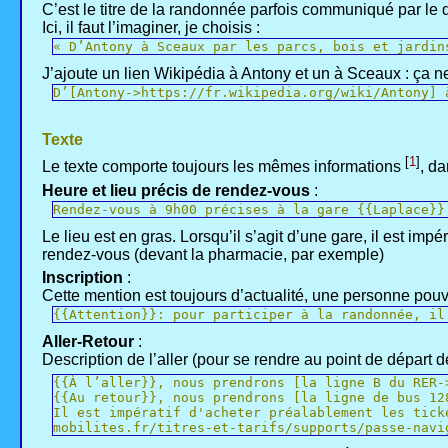
C’est le titre de la randonnée parfois communiqué par le 
Ici, il faut l’imaginer, je choisis :
« D’Antony à Sceaux par les parcs, bois et jardin
J’ajoute un lien Wikipédia à Antony et un à Sceaux : ça 
D’[Antony->https://fr.wikipedia.org/wiki/Antony] 
Texte
[
1
]
Le texte comporte toujours les mêmes informations
, d
Heure et lieu précis de rendez-vous
:
Rendez-vous à 9h00 précises à la gare {{Laplace}}
Le lieu est en gras. Lorsqu’il s’agit d’une gare, il est impé
rendez-vous (devant la pharmacie, par exemple)
Inscription
:
Cette mention est toujours d’actualité, une personne pou
{{Attention}}: pour participer à la randonnée, il
Aller-Retour
:
Description de l’aller (pour se rendre au point de départ 
{{À l’aller}}, nous prendrons [la ligne B du RER-
{{Au retour}}, nous prendrons [la ligne de bus 12
Il est impératif d'acheter préalablement les tick
mobilites.fr/titres-et-tarifs/supports/passe-navi