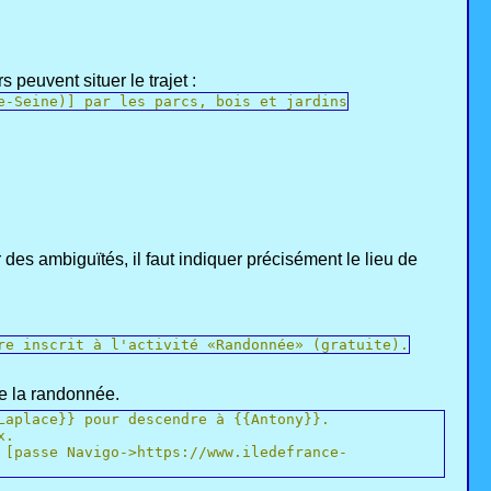
euvent situer le trajet :
e-Seine)] par les parcs, bois et jardins
ir des ambiguïtés, il faut indiquer précisément le lieu de
re inscrit à l'activité «Randonnée» (gratuite).
de la randonnée.
Laplace}} pour descendre à {{Antony}}.
x.
 [passe Navigo->https://www.iledefrance-