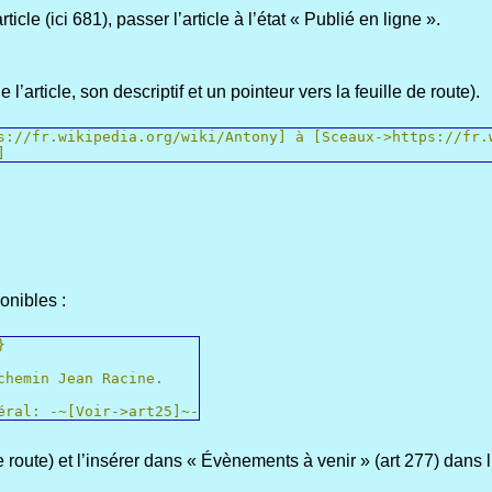
icle (ici 681), passer l’article à l’état « Publié en ligne ».
 l’article, son descriptif et un pointeur vers la feuille de route).
s://fr.wikipedia.org/wiki/Antony] à [Sceaux->https://fr.
]
onibles :
}
chemin Jean Racine.
éral: -~[Voir->art25]~-
e de route) et l’insérer dans « Évènements à venir » (art 277) da