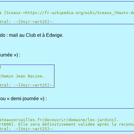
à [Sceaux->https://fr.wikipedia.org/wiki/Sceaux_(Hauts-d
éral: -~[Voir->art25]~-
ando : mail au Club et à Edwige.
urnée ») :
}
chemin Jean Racine.
éral: -~[Voir->art25]~-
ou « demi-journée ») :
ateauversailles.fr/decouvrir/domaine/les-jardins].
rt690]. Elle sera définitivement validée après la reconn
éral: -~[Voir->art25]~-