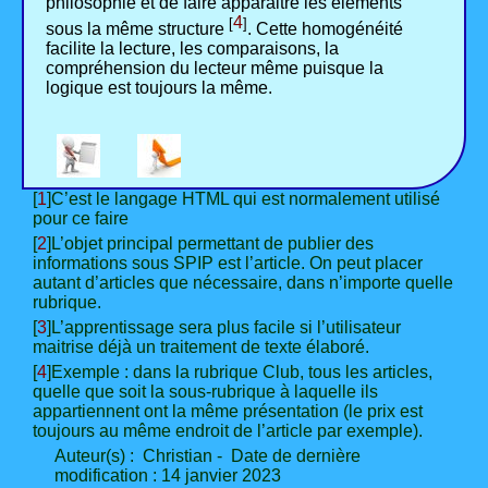
philosophie et de faire apparaitre les éléments
4
[
]
sous la même structure
. Cette homogénéité
facilite la lecture, les comparaisons, la
compréhension du lecteur même puisque la
logique est toujours la même.
[
1
]C’est le langage HTML qui est normalement utilisé
pour ce faire
[
2
]L’objet principal permettant de publier des
informations sous SPIP est l’article. On peut placer
autant d’articles que nécessaire, dans n’importe quelle
rubrique.
[
3
]L’apprentissage sera plus facile si l’utilisateur
maitrise déjà un traitement de texte élaboré.
[
4
]Exemple : dans la rubrique Club, tous les articles,
quelle que soit la sous-rubrique à laquelle ils
appartiennent ont la même présentation (le prix est
toujours au même endroit de l’article par exemple).
Auteur(s) : Christian - Date de dernière
modification : 14 janvier 2023