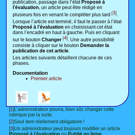
publication, passage dans l’état
Proposé à
l’évaluation
, un article peut être rédigé en
3
[
]
plusieurs fois en venant le compléter plus tard
.
Lorsque l’article est terminé, il faut le passer à l’état
Proposé à l’évaluation
en choisissant cet état
dans l’encadré en haut à gauche. Puis en cliquant
4
[
]
sur le bouton
Changer
. Une autre possibilité
consiste à cliquer sur le bouton
Demander la
publication de cet article
.
Les articles suivants détaillent chacune de ces
phases.
Documentation
Premier article
[
1
]L’administrateur pourra, bien sûr, changer cette
rubrique par la suite.
[
2
]Seul item réellement obligatoire !
[
3
]Un administrateur peut toujours modifier un article
Proposé à l’évaluation
ou
Publié en ligne
.