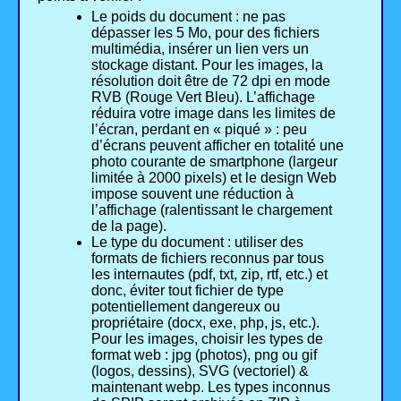
Le poids du document : ne pas
dépasser les 5 Mo, pour des fichiers
multimédia, insérer un lien vers un
stockage distant. Pour les images, la
résolution doit être de 72 dpi en mode
RVB (Rouge Vert Bleu). L’affichage
réduira votre image dans les limites de
l’écran, perdant en « piqué » : peu
d’écrans peuvent afficher en totalité une
photo courante de smartphone (largeur
limitée à 2000 pixels) et le design Web
impose souvent une réduction à
l’affichage (ralentissant le chargement
de la page).
Le type du document : utiliser des
formats de fichiers reconnus par tous
les internautes (pdf, txt, zip, rtf, etc.) et
donc, éviter tout fichier de type
potentiellement dangereux ou
propriétaire (docx, exe, php, js, etc.).
Pour les images, choisir les types de
format web : jpg (photos), png ou gif
(logos, dessins), SVG (vectoriel) &
maintenant webp. Les types inconnus