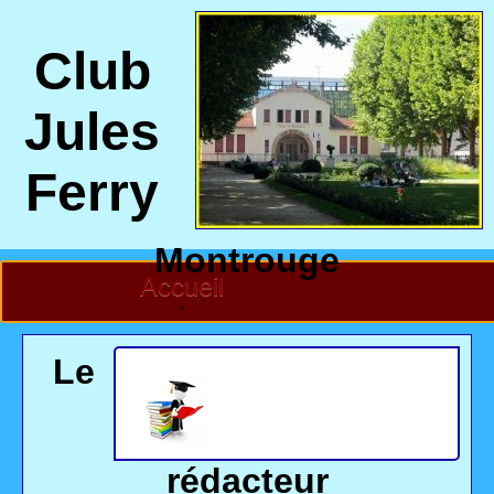
Club
Jules
Ferry
Montrouge
Accueil
Le
rédacteur