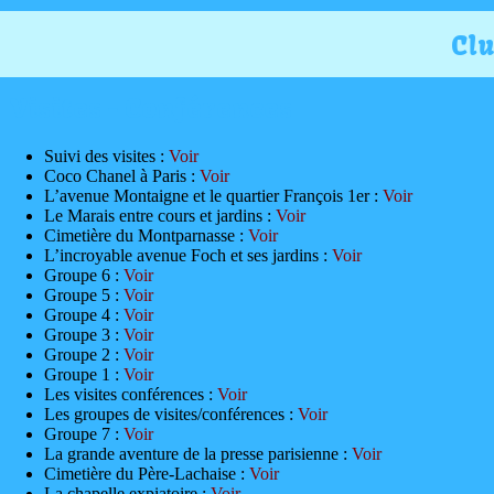
Accueil
Clu
Visites - Conférences
Suivi des visites :
Voir
Coco Chanel à Paris :
Voir
L’avenue Montaigne et le quartier François 1er :
Voir
Le Marais entre cours et jardins :
Voir
Cimetière du Montparnasse :
Voir
L’incroyable avenue Foch et ses jardins :
Voir
Groupe 6 :
Voir
Groupe 5 :
Voir
Groupe 4 :
Voir
Groupe 3 :
Voir
Groupe 2 :
Voir
Groupe 1 :
Voir
Les visites conférences :
Voir
Les groupes de visites/conférences :
Voir
Groupe 7 :
Voir
La grande aventure de la presse parisienne :
Voir
Cimetière du Père-Lachaise :
Voir
La chapelle expiatoire :
Voir