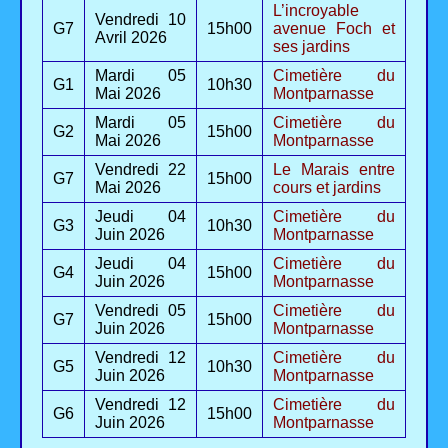
L’incroyable
Vendredi 10
G7
15h00
avenue Foch et
Avril 2026
ses jardins
Mardi 05
Cimetière du
G1
10h30
Mai 2026
Montparnasse
Mardi 05
Cimetière du
G2
15h00
Mai 2026
Montparnasse
Vendredi 22
Le Marais entre
G7
15h00
Mai 2026
cours et jardins
Jeudi 04
Cimetière du
G3
10h30
Juin 2026
Montparnasse
Jeudi 04
Cimetière du
G4
15h00
Juin 2026
Montparnasse
Vendredi 05
Cimetière du
G7
15h00
Juin 2026
Montparnasse
Vendredi 12
Cimetière du
G5
10h30
Juin 2026
Montparnasse
Vendredi 12
Cimetière du
G6
15h00
Juin 2026
Montparnasse