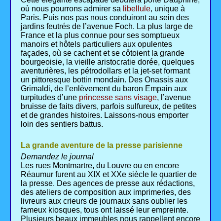
où nous pourrons admirer sa
libellule
, unique à
Paris. Puis nos pas nous conduiront au sein des
jardins feutrés de l’avenue Foch. La plus large de
France et la plus connue pour ses somptueux
manoirs et hôtels particuliers aux opulentes
façades, où se cachent et se côtoient la grande
bourgeoisie, la vieille aristocratie dorée, quelques
aventurières, les pétrodollars et la jet-set formant
un pittoresque bottin mondain. Des Onassis aux
Grimaldi, de l’enlèvement du baron Empain aux
turpitudes d’une
princesse sans visage
, l’avenue
bruisse de faits divers, parfois sulfureux, de petites
et de grandes histoires. Laissons-nous emporter
loin des sentiers battus.
La grande aventure de la presse parisienne
Demandez le journal
Les rues Montmartre, du Louvre ou en encore
Réaumur furent au XIX et XXe siècle le quartier de
la presse. Des agences de presse aux rédactions,
des ateliers de composition aux imprimeries, des
livreurs aux crieurs de journaux sans oublier les
fameux kiosques, tous ont laissé leur empreinte.
Plusieurs beaux immeubles nous rappellent encore