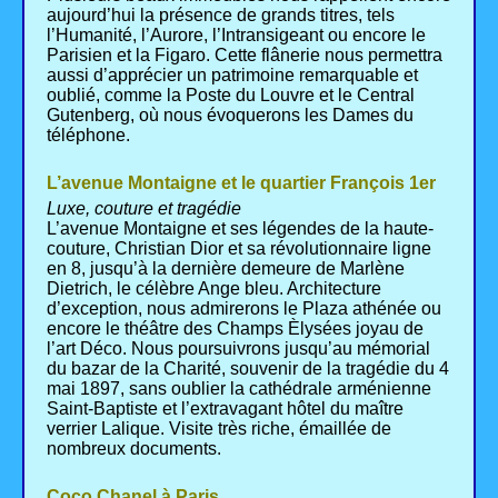
aujourd’hui la présence de grands titres, tels
l’Humanité, l’Aurore, l’Intransigeant ou encore le
Parisien et la Figaro. Cette flânerie nous permettra
aussi d’apprécier un patrimoine remarquable et
oublié, comme la Poste du Louvre et le Central
Gutenberg, où nous évoquerons les Dames du
téléphone.
L’avenue Montaigne et le quartier François 1er
Luxe, couture et tragédie
L’avenue Montaigne et ses légendes de la haute-
couture, Christian Dior et sa révolutionnaire ligne
en 8, jusqu’à la dernière demeure de Marlène
Dietrich, le célèbre Ange bleu. Architecture
d’exception, nous admirerons le Plaza athénée ou
encore le théâtre des Champs Èlysées joyau de
l’art Déco. Nous poursuivrons jusqu’au mémorial
du bazar de la Charité, souvenir de la tragédie du 4
mai 1897, sans oublier la cathédrale arménienne
Saint-Baptiste et l’extravagant hôtel du maître
verrier Lalique. Visite très riche, émaillée de
nombreux documents.
Coco Chanel à Paris