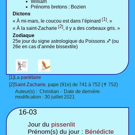
William
Prénoms bretons : Bozien
Dictons
1
[
]
« À mi-mars, le coucou est dans l’épinard
. »
2
[
]
« À la saint-Zacharie
, il y a des corbeaux gris. »
Zodiaque
25e jour du signe astrologique du Poissons ♐ (ou
26e en cas d’année bissextile)
[
1
]La
pariétaire
[
2
]
Saint Zacharie
, pape (91e) de 741 à 752 (✝ 752)
Auteur(s) : Christian - Date de dernière
modification : 30 juillet 2021
16-03
Jour du
pissenlit
Prénom(s) du jour :
Bénédicte