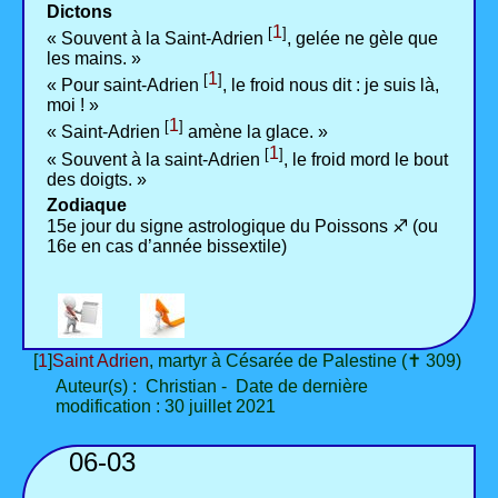
Dictons
1
[
]
« Souvent à la Saint-Adrien
, gelée ne gèle que
les mains. »
1
[
]
« Pour saint-Adrien
, le froid nous dit : je suis là,
moi ! »
1
[
]
« Saint-Adrien
amène la glace. »
1
[
]
« Souvent à la saint-Adrien
, le froid mord le bout
des doigts. »
Zodiaque
15e jour du signe astrologique du Poissons ♐ (ou
16e en cas d’année bissextile)
[
1
]
Saint Adrien
, martyr à Césarée de Palestine (✝ 309)
Auteur(s) : Christian - Date de dernière
modification : 30 juillet 2021
06-03