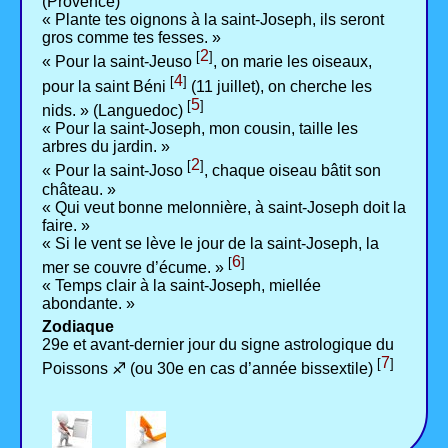
(Provence)
« Plante tes oignons à la saint-Joseph, ils seront
gros comme tes fesses. »
2
[
]
« Pour la saint-Jeuso
, on marie les oiseaux,
4
[
]
pour la saint Béni
(11 juillet), on cherche les
5
[
]
nids. » (Languedoc)
« Pour la saint-Joseph, mon cousin, taille les
arbres du jardin. »
2
[
]
« Pour la saint-Joso
, chaque oiseau bâtit son
château. »
« Qui veut bonne melonnière, à saint-Joseph doit la
faire. »
« Si le vent se lève le jour de la saint-Joseph, la
6
[
]
mer se couvre d’écume. »
« Temps clair à la saint-Joseph, miellée
abondante. »
Zodiaque
29e et avant-dernier jour du signe astrologique du
7
[
]
Poissons ♐ (ou 30e en cas d’année bissextile)