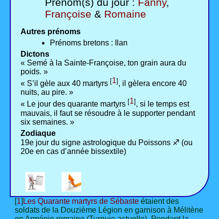
Prénom(s) du jour :
Fanny
,
Françoise
&
Romaine
Autres prénoms
Prénoms bretons : Ilan
Dictons
« Semé à la Sainte-Françoise, ton grain aura du
poids. »
1
[
]
« S’il gèle aux 40 martyrs
, il gèlera encore 40
nuits, au pire. »
1
[
]
« Le jour des quarante martyrs
, si le temps est
mauvais, il faut se résoudre à le supporter pendant
six semaines. »
Zodiaque
19e jour du signe astrologique du Poissons ♐ (ou
20e en cas d’année bissextile)
[
1
]
Les Quarante martyrs de Sébaste
étaient des
soldats de la Douzième Légion en garnison à Mélitène
en Arménie romaine (Turquie actuelle). Pendant la