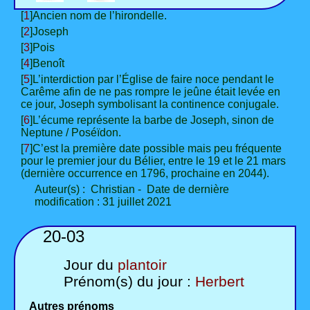
[
1
]Ancien nom de l’hirondelle.
[
2
]Joseph
[
3
]Pois
[
4
]Benoît
[
5
]L’interdiction par l’Église de faire noce pendant le
Carême afin de ne pas rompre le jeûne était levée en
ce jour, Joseph symbolisant la continence conjugale.
[
6
]L’écume représente la barbe de Joseph, sinon de
Neptune / Poséïdon.
[
7
]C’est la première date possible mais peu fréquente
pour le premier jour du Bélier, entre le 19 et le 21 mars
(dernière occurrence en 1796, prochaine en 2044).
Auteur(s) : Christian - Date de dernière
modification : 31 juillet 2021
20-03
Jour du
plantoir
Prénom(s) du jour :
Herbert
Autres prénoms