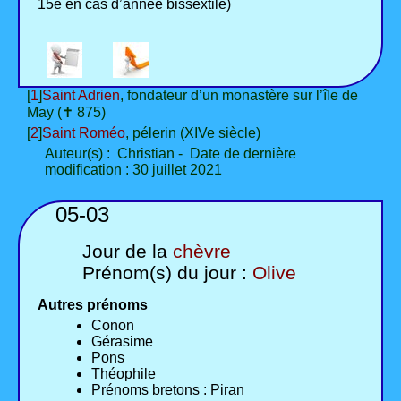
15e en cas d’année bissextile)
[
1
]
Saint Adrien
, fondateur d’un monastère sur l’île de
May (✝ 875)
[
2
]
Saint Roméo
, pélerin (XIVe siècle)
Auteur(s) : Christian - Date de dernière
modification : 30 juillet 2021
05-03
Jour de la
chèvre
Prénom(s) du jour :
Olive
Autres prénoms
Conon
Gérasime
Pons
Théophile
Prénoms bretons : Piran