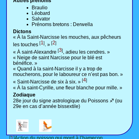
Autres prénoms
Braulio
Léobard
Salvator
Prénoms bretons : Derwella
Dictons
« À la Saint-Narcisse les mouches, aux pêcheurs
1
2
[
]
[
]
les touches
. »
3
[
]
« À saint-Alexandre
, adieu les cendres. »
« Neige de saint Narcisse pour le blé est
bénéfice. »
« Quand à la saint-Narcisse il y a trop de
moucherons, pour le laboureur ce n’est pas bon. »
4
[
]
« Saint-Narcisse de six à six. »
« À la saint-Cyrille, une fleur blanche pour mille. »
Zodiaque
28e jour du signe astrologique du Poissons ♐ (ou
29e en cas d’année bissextile)
[
1
]Action du poisson qui mord à l’hameçon.