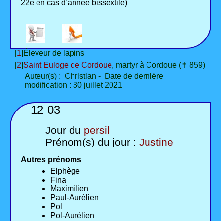
22e en cas d’année bissextile)
[
1
]Éleveur de lapins
[
2
]
Saint Euloge de Cordoue
, martyr à Cordoue (✝ 859)
Auteur(s) : Christian - Date de dernière
modification : 30 juillet 2021
12-03
Jour du
persil
Prénom(s) du jour :
Justine
Autres prénoms
Elphège
Fina
Maximilien
Paul-Aurélien
Pol
Pol-Aurélien