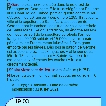
[
2
]
Gérone
est une ville située dans le nord-est de
l’Espagne en Catalogne. Elle fut assiégée par Philippe
III le Hardi, roi de France, parti en guerre contre le roi
d’Aragon, du 26 juin au 7 septembre 1285. Il ravage la
ville et la sépulture de Saint-Narcisse, patron de
Gérone, dont le tombeau se situait dans la cathédrale
de Santa Maria. Selon la tradition, un énorme essaim
de mouches sort de la sépulture et refoule l’armée
française. 20 000 soldats et 15 000 chevaux auraient
péri, le roi de France meurt lui-même à Perpignan
emporté par les fièvres. Dès lors le patron de Gérone
est appelé « le Saint aux mouches » et le jour de sa
fête, le 18 mars, le dicton « À Sainte-Narcisse les
mouches, aux pêcheurs les touches » lui est
directement dédié.
[
3
]
Saint Alexandre de Jérusalem
, évêque (✝ 251)
[
4
]Lever du Soleil : 6 h du matin ; coucher du soleil : 6
h du soir.
Auteur(s) : Christian - Date de dernière
modification : 31 juillet 2021
19-03