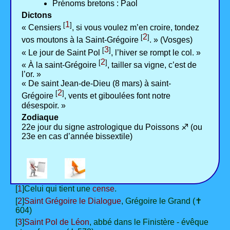
Prénoms bretons : Paol
Dictons
1
[
]
« Censiers
, si vous voulez m’en croire, tondez
2
[
]
vos moutons à la Saint-Grégoire
. » (Vosges)
3
[
]
« Le jour de Saint Pol
, l’hiver se rompt le col. »
2
[
]
« À la saint-Grégoire
, tailler sa vigne, c’est de
l’or. »
« De saint Jean-de-Dieu (8 mars) à saint-
2
[
]
Grégoire
, vents et giboulées font notre
désespoir. »
Zodiaque
22e jour du signe astrologique du Poissons ♐ (ou
23e en cas d’année bissextile)
[
1
]Celui qui tient une
cense
.
[
2
]
Saint Grégoire le Dialogue
, Grégoire le Grand (✝
604)
[
3
]
Saint Pol de Léon
, abbé dans le Finistère - évêque