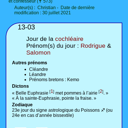
et confesseur (✝ 573)
Auteur(s) : Christian - Date de dernière
modification : 30 juillet 2021
13-03
Jour de la
cochléaire
Prénom(s) du jour :
Rodrigue
&
Salomon
Autres prénoms
Cléandre
Léandre
Prénoms bretons : Kemo
Dictons
1
2
[
]
[
]
« Belle Euphrasie
met pommes à l’airie
. »
« À la sainte-Euphrasie, pointe la fraise. »
Zodiaque
23e jour du signe astrologique du Poissons ♐ (ou
24e en cas d’année bissextile)