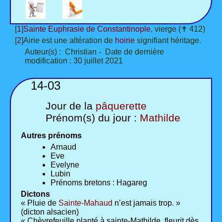
[
1
]
Sainte Euphrasie de Constantinople
, vierge (✝ 412)
[
2
]Airie est une altération de
hoirie
signifiant héritage.
Auteur(s) : Christian - Date de dernière
modification : 30 juillet 2021
14-03
Jour de la
pâquerette
Prénom(s) du jour :
Mathilde
Autres prénoms
Arnaud
Eve
Evelyne
Lubin
Prénoms bretons : Hagareg
Dictons
« Pluie de
Sainte-Mahaud
n’est jamais trop. »
(dicton alsacien)
« Chèvrefeuille planté à sainte-Mathilde, fleurit dès