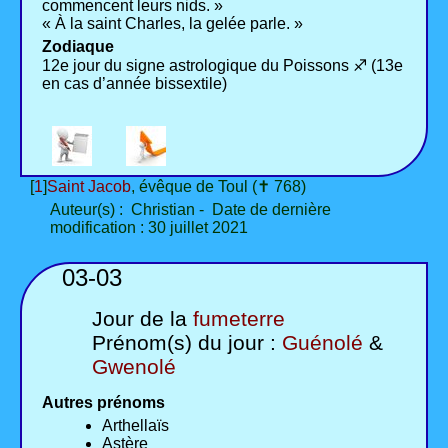
commencent leurs nids. »
« À la saint Charles, la gelée parle. »
Zodiaque
12e jour du signe astrologique du Poissons ♐ (13e
en cas d’année bissextile)
[
1
]
Saint Jacob
, évêque de Toul (✝ 768)
Auteur(s) : Christian - Date de dernière
modification : 30 juillet 2021
03-03
Jour de la
fumeterre
Prénom(s) du jour :
Guénolé
&
Gwenolé
Autres prénoms
Arthellaïs
Astère