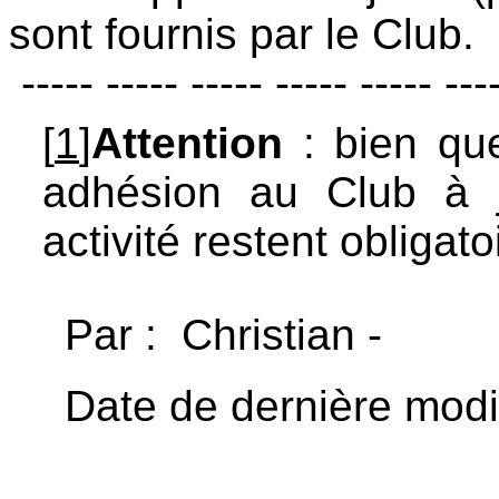
sont fournis par le Club.
----- ----- ----- ----- ----- ---
[
1
]
Attention
: bien que 
adhésion au Club à jo
activité restent obligato
Par : Christian -
Date de dernière modi