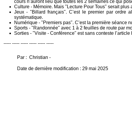
cours n’auront lieu que toutes les 2 semaines ce qui pose
Culture - Mémoire. Mais "Lecture Pour Tous" serait plus
Jeux - "Billard français". C’est le premier par ordre
systématique.
Numérique - "Premiers pas". C’est la première séance nu
Sports - "Randonnée" avec 1 à 2 feuilles de route par mo
Sorties - "Visite - Conférence" est sans conteste l’article
----- ----- ----- ----- ----- -----
Par : Christian -
Date de dernière modification : 29 mai 2025