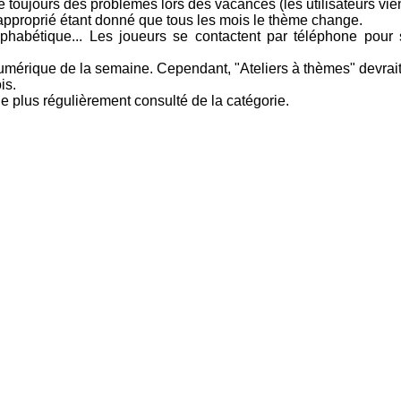
 toujours des problèmes lors des vacances (les utilisateurs vien
 approprié étant donné que tous les mois le thème change.
 alphabétique... Les joueurs se contactent par téléphone po
mérique de la semaine. Cependant, "Ateliers à thèmes" devrait 
is.
 le plus régulièrement consulté de la catégorie.