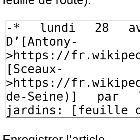
-* lundi 28 av
D’[Antony-
>https://fr.wikipe
[Sceaux-
>https://fr.wikipe
de-Seine)] par
jardins: [feuille 
Enregistrer l’article.