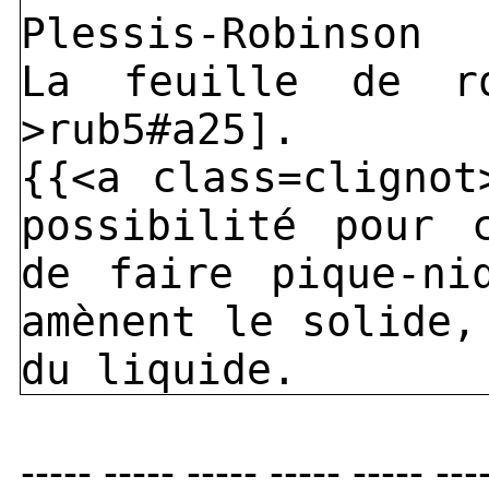
Plessis-Robinson
La feuille de ro
>rub5#a25].
{{<a class=clignot
possibilité pour 
de faire pique-ni
amènent le solide,
du liquide.
----- ----- ----- ----- ----- ---