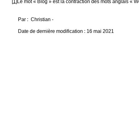
[
1
]Le mot « Blog » est la contraction des mots anglais « W
Par : Christian -
Date de dernière modification : 16 mai 2021