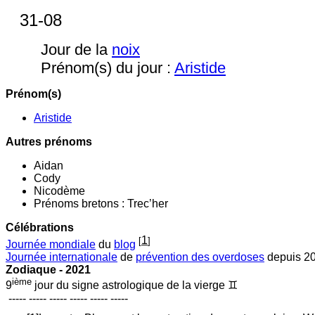
31-08
Jour de la
noix
Prénom(s) du jour :
Aristide
Prénom(s)
Aristide
Autres prénoms
Aidan
Cody
Nicodème
Prénoms bretons : Trec’her
Célébrations
1
[
]
Journée mondiale
du
blog
Journée internationale
de
prévention des overdoses
depuis 2
Zodiaque - 2021
ième
9
jour du signe astrologique de la vierge ♊
----- ----- ----- ----- ----- -----