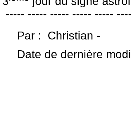
3
jour du signe astro
----- ----- ----- ----- ----- ---
Par : Christian -
Date de dernière modi