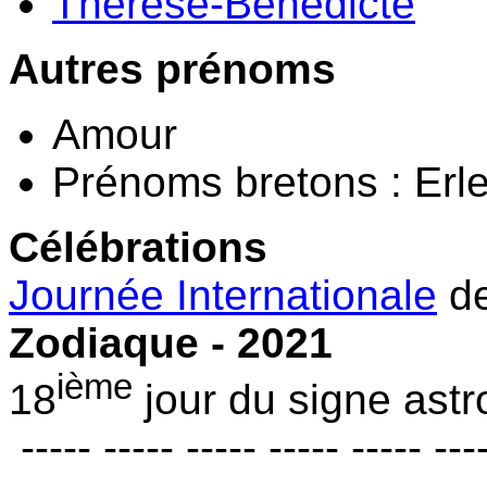
Thérèse-Bénédicte
Autres prénoms
Amour
Prénoms bretons : Erl
Célébrations
Journée Internationale
d
Zodiaque - 2021
ième
18
jour du signe astr
----- ----- ----- ----- ----- ---