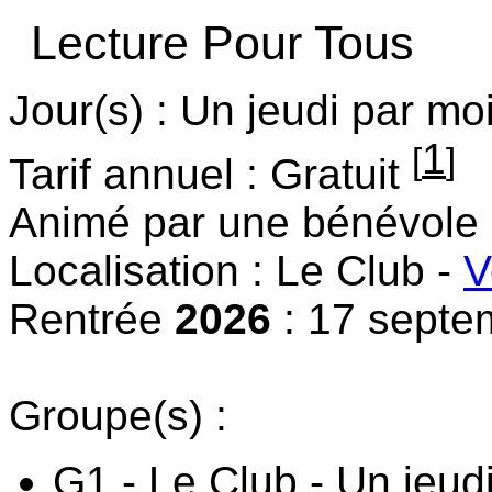
Lecture Pour Tous
Jour(s) : Un jeudi par mo
1
[
]
Tarif annuel : Gratuit
Animé par une bénévole 
Localisation : Le Club -
V
Rentrée
2026
: 17 septe
Groupe(s) :
G1 - Le Club - Un jeu