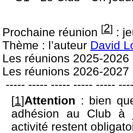
2
[
]
Prochaine réunion
: j
Thème : l’auteur
David L
Les réunions 2025-2026 
Les réunions 2026-2027
----- ----- ----- ----- ----- ---
[
1
]
Attention
: bien que 
adhésion au Club à jo
activité restent obligato