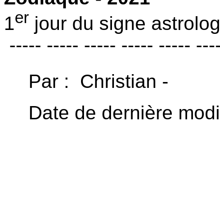
er
1
jour du signe astrolo
----- ----- ----- ----- ----- ---
Par : Christian -
Date de dernière modif