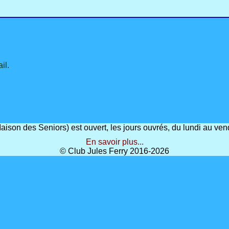
il.
(Maison des Seniors) est ouvert, les jours ouvrés, du lundi au 
En savoir plus...
© Club Jules Ferry 2016-2026