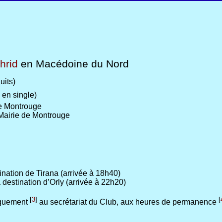
hrid
en Macédoine du Nord
uits)
 en single)
de Montrouge
 Mairie de Montrouge
ination de Tirana (arrivée à 18h40)
destination d’Orly (arrivée à 22h20)
[
3
]
[
iquement
au secrétariat du Club, aux heures de permanence