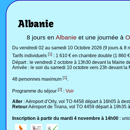
Albanie
8 jours en
Albanie
et une journée à
O
Du vendredi 02 au samedi 10 Octobre 2026 (9 jours & 8 n
[
1
]
Tarifs individuels
: 1 610 € en chambre double (1 860 €
Départ : le vendredi 2 octobre à 13h30 devant la Mairie 
Arrivée : le soir du samedi 10 octobre vers 23h devant la
[
1
]
48 personnes maximum
.
[
2
]
Programme du séjour
:
Voir
Aller
: Aéroport d’Orly, vol TO 4458 départ à 16h05 à dest
Retour
:Aéroport de Tirana, vol TO 4459 départ à 19h35 à 
Inscription à partir du mardi 4 novembre à 14h00
: un