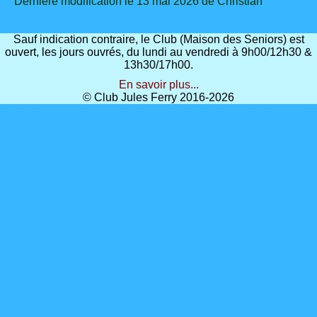
Dernière modification le 13 mai 2026 de Christian
Sauf indication contraire, le Club (Maison des Seniors) est
ouvert, les jours ouvrés, du lundi au vendredi à 9h00/12h30 &
13h30/17h00.
En savoir plus...
© Club Jules Ferry 2016-2026