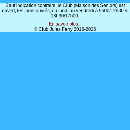
Sauf indication contraire, le Club (Maison des Seniors) est
ouvert, les jours ouvrés, du lundi au vendredi à 9h00/12h30 &
13h30/17h00.
En savoir plus...
© Club Jules Ferry 2016-2026