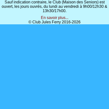
Sauf indication contraire, le Club (Maison des Seniors) est
ouvert, les jours ouvrés, du lundi au vendredi à 9h00/12h30 &
13h30/17h00.
En savoir plus...
© Club Jules Ferry 2016-2026