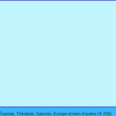
 Évariste, Théodule, Saturnin, Europe et bien d’autres (✝ 250)