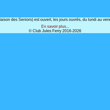
(Maison des Seniors) est ouvert, les jours ouvrés, du lundi au 
En savoir plus...
© Club Jules Ferry 2016-2026