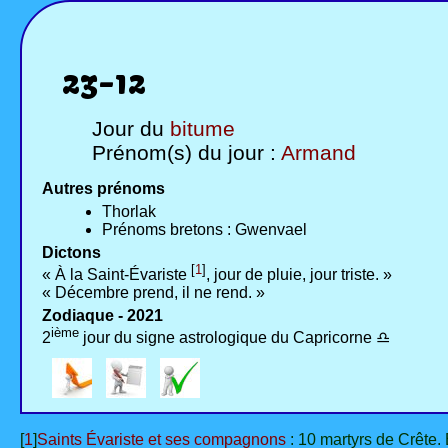
23-12
Jour du
bitume
Prénom(s) du jour :
Armand
Autres prénoms
Thorlak
Prénoms bretons : Gwenvael
Dictons
[
1
]
« À la Saint-Évariste
, jour de pluie, jour triste. »
« Décembre prend, il ne rend. »
Zodiaque - 2021
ième
2
jour du signe astrologique du Capricorne ♎
[
1
]
Saints Évariste et ses compagnons
: 10 martyrs de Crête.