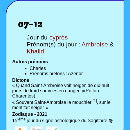
07-12
Jour du
cyprès
Prénom(s) du jour :
Ambroise
&
Khalid
Autres prénoms
Charles
Prénoms bretons : Azenor
Dictons
« Quand Saint-Ambroise voit neiger, de dix-huit
jours de froid sommes en danger. »(Poitou-
Charentes)
[
1
]
« Souvent Saint-Ambroise le mouchier
, sur le
mont fait neiger. »
Zodiaque - 2021
ième
15
jour du signe astrologique du Sagittaire ♍