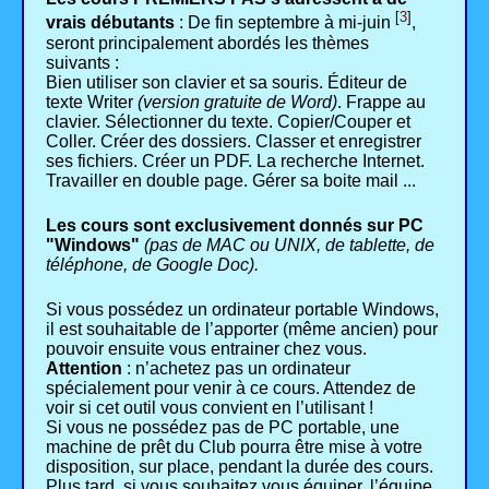
[
3
]
vrais débutants
: De fin septembre à mi-juin
,
seront principalement abordés les thèmes
suivants :
Bien utiliser son clavier et sa souris. Éditeur de
texte Writer
(version gratuite de Word)
. Frappe au
clavier. Sélectionner du texte. Copier/Couper et
Coller. Créer des dossiers. Classer et enregistrer
ses fichiers. Créer un PDF. La recherche Internet.
Travailler en double page. Gérer sa boite mail ...
Les cours sont exclusivement donnés sur PC
"Windows"
(pas de MAC ou UNIX, de tablette, de
téléphone, de Google Doc).
Si vous possédez un ordinateur portable Windows,
il est souhaitable de l’apporter (même ancien) pour
pouvoir ensuite vous entrainer chez vous.
Attention
: n’achetez pas un ordinateur
spécialement pour venir à ce cours. Attendez de
voir si cet outil vous convient en l’utilisant !
Si vous ne possédez pas de PC portable, une
machine de prêt du Club pourra être mise à votre
disposition, sur place, pendant la durée des cours.
Plus tard, si vous souhaitez vous équiper, l’équipe