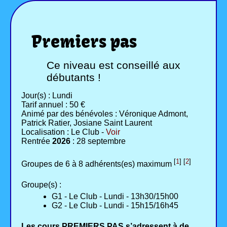
Premiers pas
Ce niveau est conseillé aux
débutants !
Jour(s) : Lundi
Tarif annuel : 50 €
Animé par des bénévoles : Véronique Admont,
Patrick Ratier, Josiane Saint Laurent
Localisation : Le Club -
Voir
Rentrée
2026
: 28 septembre
[
1
]
[
2
]
Groupes de 6 à 8 adhérents(es) maximum
Groupe(s) :
G1 - Le Club - Lundi - 13h30/15h00
G2 - Le Club - Lundi - 15h15/16h45
Les cours PREMIERS PAS s’adressent à de