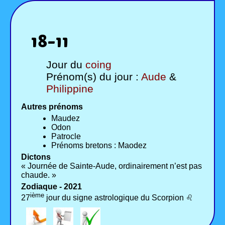
18-11
Jour du
coing
Prénom(s) du jour :
Aude
&
Philippine
Autres prénoms
Maudez
Odon
Patrocle
Prénoms bretons : Maodez
Dictons
« Journée de Sainte-Aude, ordinairement n’est pas
chaude. »
Zodiaque - 2021
ième
27
jour du signe astrologique du Scorpion ♌