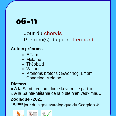
06-11
Jour du
chervis
Prénom(s) du jour :
Léonard
Autres prénoms
Efflam
Melaine
Théobald
Winnoc
Prénoms bretons : Gwenneg, Efflam,
Condeloc, Melaine
Dictons
« À la Saint-Léonard, toute la vermine part. »
« A la Sainte-Mélanie de la pluie n’en veux mie. »
Zodiaque - 2021
ième
15
jour du signe astrologique du Scorpion ♌