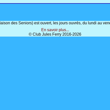
(Maison des Seniors) est ouvert, les jours ouvrés, du lundi au 
En savoir plus...
© Club Jules Ferry 2016-2026