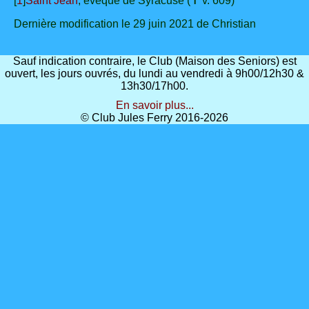
[
1
]
Saint Jean
, évêque de Syracuse (✝ v. 609)
Dernière modification le 29 juin 2021 de Christian
Sauf indication contraire, le Club (Maison des Seniors) est
ouvert, les jours ouvrés, du lundi au vendredi à 9h00/12h30 &
13h30/17h00.
En savoir plus...
© Club Jules Ferry 2016-2026