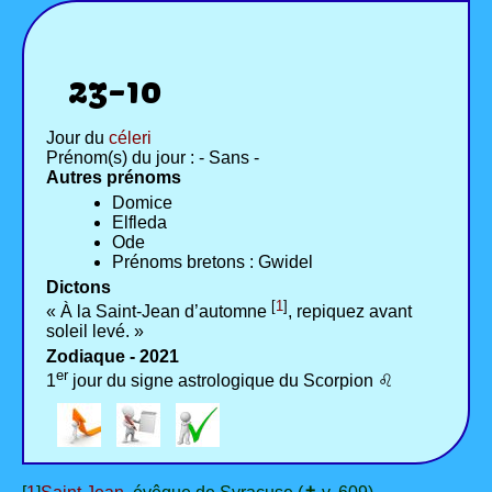
23-10
Jour du
céleri
Prénom(s) du jour : - Sans -
Autres prénoms
Domice
Elfleda
Ode
Prénoms bretons : Gwidel
Dictons
[
1
]
« À la Saint-Jean d’automne
, repiquez avant
soleil levé. »
Zodiaque - 2021
er
1
jour du signe astrologique du Scorpion ♌