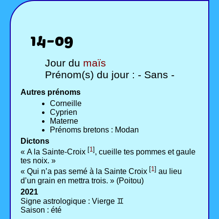
14-09
Jour du
maïs
Prénom(s) du jour : - Sans -
Autres prénoms
Corneille
Cyprien
Materne
Prénoms bretons : Modan
Dictons
[
1
]
« A la Sainte-Croix
, cueille tes pommes et gaule
tes noix. »
[
1
]
« Qui n’a pas semé à la Sainte Croix
au lieu
d’un grain en mettra trois. » (Poitou)
2021
Signe astrologique : Vierge ♊
Saison : été