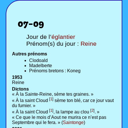
07-09
Jour de l’
églantier
Prénom(s) du jour :
Reine
Autres prénoms
Clodoald
Madelberte
Prénoms bretons : Koneg
1953
Reine
Dictons
« À la Sainte-Reine, sème tes graines. »
[
1
]
« À la saint Cloud
sème ton blé, car ce jour vaut
du fumier. »
[
1
]
[
2
]
« À la saint Cloud
, la lampe au clou
. »
« Ce que le mois d’Aout ne murira ce n’est pas
Septembre qui le fera. » (
Saintonge
)