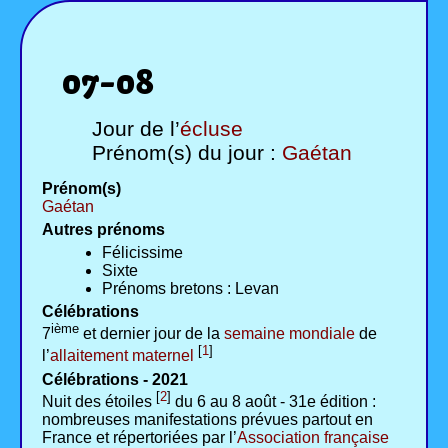
07-08
Jour de l’
écluse
Prénom(s) du jour :
Gaétan
Prénom(s)
Gaétan
Autres prénoms
Félicissime
Sixte
Prénoms bretons : Levan
Célébrations
ième
7
et dernier jour de la
semaine mondiale
de
[
1
]
l’
allaitement maternel
Célébrations - 2021
[
2
]
Nuit des étoiles
du 6 au 8 août - 31e édition :
nombreuses manifestations prévues partout en
France et répertoriées par l’
Association française