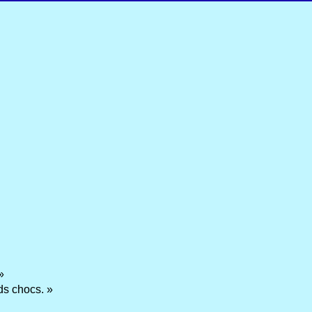
»
ds chocs. »