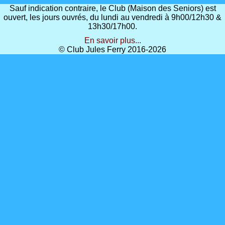
Sauf indication contraire, le Club (Maison des Seniors) est
ouvert, les jours ouvrés, du lundi au vendredi à 9h00/12h30 &
13h30/17h00.
En savoir plus...
© Club Jules Ferry 2016-2026