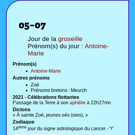
05-07
Jour de la
groseille
Prénom(s) du jour :
Antoine-
Marie
Prénom(s)
Antoine-Marie
Autres prénoms
Zoé
Prénoms bretons : Meurzh
2021 - Célébrations flottantes
Passage de la Terre à son
aphélie
à 22h27mn
Dictons
« À sainte Zoé, jeunes oés (oies). »
Zodiaque
ième
14
jour du signe astrologique du cancer - ♈