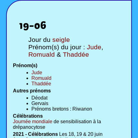
19-06
Jour du
seigle
Prénom(s) du jour :
Jude
,
Romuald
&
Thaddée
Prénom(s)
Jude
Romuald
Thaddée
Autres prénoms
Déodat
Gervais
Prénoms bretons : Riwanon
Célébrations
Journée mondiale
de sensibilisation à la
drépanocytose
2021 - Célébrations
Les 18, 19 & 20 juin