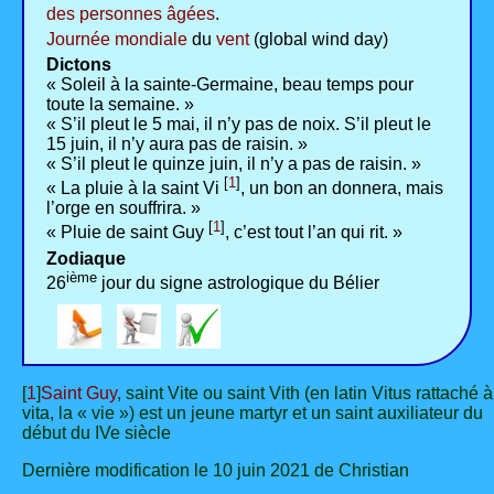
des personnes âgées
.
Journée mondiale
du
vent
(global wind day)
Dictons
« Soleil à la sainte-Germaine, beau temps pour
toute la semaine. »
« S’il pleut le 5 mai, il n’y pas de noix. S’il pleut le
15 juin, il n’y aura pas de raisin. »
« S’il pleut le quinze juin, il n’y a pas de raisin. »
[
1
]
« La pluie à la saint Vi
, un bon an donnera, mais
l’orge en souffrira. »
[
1
]
« Pluie de saint Guy
, c’est tout l’an qui rit. »
Zodiaque
ième
26
jour du signe astrologique du Bélier
[
1
]
Saint Guy
, saint Vite ou saint Vith (en latin Vitus rattaché à
vita, la « vie ») est un jeune martyr et un saint auxiliateur du
début du IVe siècle
Dernière modification le 10 juin 2021 de Christian