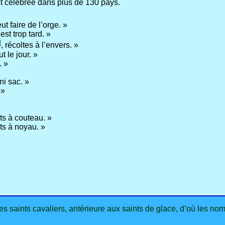
st célébrée dans plus de 130 pays.
t faire de l’orge. »
st trop tard. »
]
, récoltes à l’envers. »
t le jour. »
. »
ni sac. »
 »
its à couteau. »
its à noyau. »
des saints cavaliers, antérieure aux saints de glace, d’où les n