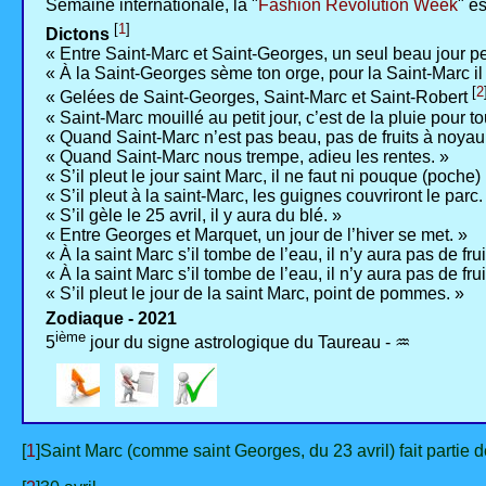
Semaine internationale, la "
Fashion Revolution Week
" e
[
1
]
Dictons
« Entre Saint-Marc et Saint-Georges, un seul beau jour peu
« À la Saint-Georges sème ton orge, pour la Saint-Marc il e
[
2
« Gelées de Saint-Georges, Saint-Marc et Saint-Robert
« Saint-Marc mouillé au petit jour, c’est de la pluie pour tou
« Quand Saint-Marc n’est pas beau, pas de fruits à noyau
« Quand Saint-Marc nous trempe, adieu les rentes. »
« S’il pleut le jour saint Marc, il ne faut ni pouque (poche) 
« S’il pleut à la saint-Marc, les guignes couvriront le parc.
« S’il gèle le 25 avril, il y aura du blé. »
« Entre Georges et Marquet, un jour de l’hiver se met. »
« À la saint Marc s’il tombe de l’eau, il n’y aura pas de fru
« À la saint Marc s’il tombe de l’eau, il n’y aura pas de fru
« S’il pleut le jour de la saint Marc, point de pommes. »
Zodiaque - 2021
ième
5
jour du signe astrologique du Taureau - ♒
[
1
]Saint Marc (comme saint Georges, du 23 avril) fait partie 