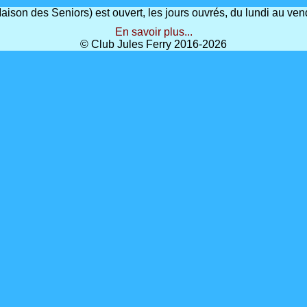
(Maison des Seniors) est ouvert, les jours ouvrés, du lundi au 
En savoir plus...
© Club Jules Ferry 2016-2026